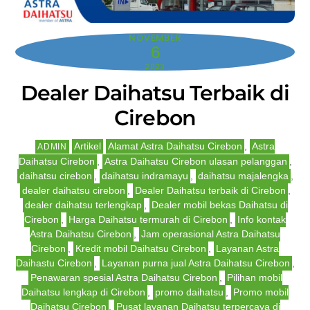
NOVEMBER
6
2023
Dealer Daihatsu Terbaik di
Cirebon
Artikel
Alamat Astra Daihatsu Cirebon
,
Astra
ADMIN
Daihatsu Cirebon
,
Astra Daihatsu Cirebon ulasan pelanggan
,
daihatsu cirebon
,
daihatsu indramayu
,
daihatsu majalengka
,
dealer daihatsu cirebon
,
Dealer Daihatsu terbaik di Cirebon
,
dealer daihatsu terlengkap
,
Dealer mobil bekas Daihatsu di
Cirebon
,
Harga Daihatsu termurah di Cirebon
,
Info kontak
Astra Daihatsu Cirebon
,
Jam operasional Astra Daihatsu
Cirebon
,
Kredit mobil Daihatsu Cirebon
,
Layanan Astra
Daihastu Cirebon
,
Layanan purna jual Astra Daihatsu Cirebon
,
Penawaran spesial Astra Daihatsu Cirebon
,
Pilihan mobil
Daihatsu lengkap di Cirebon
,
promo daihatsu
,
Promo mobil
Daihatsu Cirebon
,
Pusat layanan Daihatsu terpercaya di