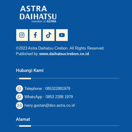
To
Top
Icon
Icon
Icon
Icon
label
label
label
label
©2023 Astra Daihatsu Cirebon. All Rights Reserved.
Published by
www.daihatsucirebon.co.id
Hubungi Kami
Telephone : 085322881979
WhatsApp : 0853 2288 1979
harry.gustan@dso.astra.co.id
Alamat