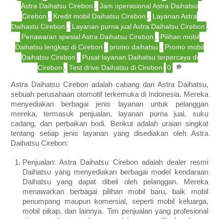
Astra Daihatsu Cirebon
,
Jam operasional Astra Daihatsu
Cirebon
,
Kredit mobil Daihatsu Cirebon
,
Layanan Astra
Daihastu Cirebon
,
Layanan purna jual Astra Daihatsu Cirebon
,
Penawaran spesial Astra Daihatsu Cirebon
,
Pilihan mobil
Daihatsu lengkap di Cirebon
,
promo daihatsu
,
Promo mobil
Daihatsu Cirebon
,
Pusat layanan Daihatsu terpercaya di
Cirebon
,
Test drive Daihatsu di Cirebon
0
Astra Daihatsu Cirebon adalah cabang dari Astra Daihatsu,
sebuah perusahaan otomotif terkemuka di Indonesia. Mereka
menyediakan berbagai jenis layanan untuk pelanggan
mereka, termasuk penjualan, layanan purna jual, suku
cadang, dan perbaikan bodi. Berikut adalah uraian singkat
tentang setiap jenis layanan yang disediakan oleh Astra
Daihatsu Cirebon:
Penjualan: Astra Daihatsu Cirebon adalah dealer resmi
Daihatsu yang menyediakan berbagai model kendaraan
Daihatsu yang dapat dibeli oleh pelanggan. Mereka
menawarkan berbagai pilihan mobil baru, baik mobil
penumpang maupun komersial, seperti mobil keluarga,
mobil pikap, dan lainnya. Tim penjualan yang profesional