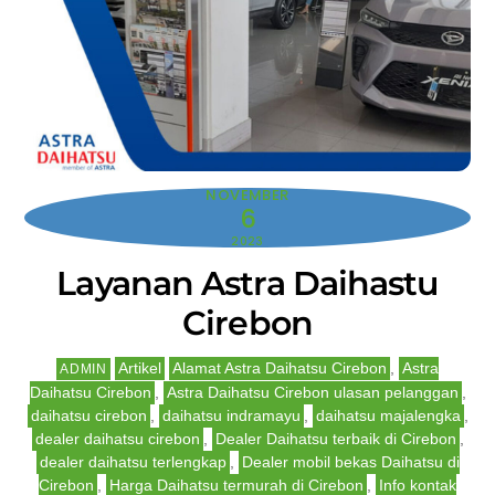
NOVEMBER
6
2023
Layanan Astra Daihastu
Cirebon
Artikel
Alamat Astra Daihatsu Cirebon
,
Astra
ADMIN
Daihatsu Cirebon
,
Astra Daihatsu Cirebon ulasan pelanggan
,
daihatsu cirebon
,
daihatsu indramayu
,
daihatsu majalengka
,
dealer daihatsu cirebon
,
Dealer Daihatsu terbaik di Cirebon
,
dealer daihatsu terlengkap
,
Dealer mobil bekas Daihatsu di
Cirebon
,
Harga Daihatsu termurah di Cirebon
,
Info kontak