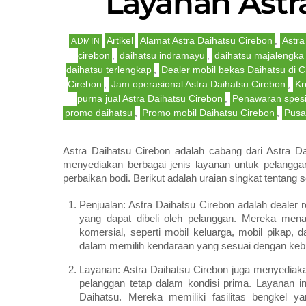
Layanan Astr
Artikel
Alamat Astra Daihatsu Cirebon
,
Astra
ADMIN
cirebon
,
daihatsu indramayu
,
daihatsu majalengka
daihatsu terlengkap
,
Dealer mobil bekas Daihatsu di C
Cirebon
,
Jam operasional Astra Daihatsu Cirebon
,
Kr
purna jual Astra Daihatsu Cirebon
,
Penawaran spesi
promo daihatsu
,
Promo mobil Daihatsu Cirebon
,
Pusa
Astra Daihatsu Cirebon adalah cabang dari Astra D
menyediakan berbagai jenis layanan untuk pelangga
perbaikan bodi. Berikut adalah uraian singkat tentang 
Penjualan: Astra Daihatsu Cirebon adalah deale
yang dapat dibeli oleh pelanggan. Mereka men
komersial, seperti mobil keluarga, mobil pikap,
dalam memilih kendaraan yang sesuai dengan keb
Layanan: Astra Daihatsu Cirebon juga menyediak
pelanggan tetap dalam kondisi prima. Layanan i
Daihatsu. Mereka memiliki fasilitas bengkel ya