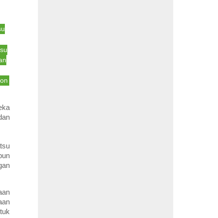
su
tsu
an
bon
eka
dan
tsu
pun
gan
aan
aan
tuk