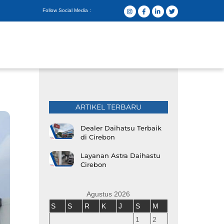
Follow Social Media :
ARTIKEL TERBARU
Dealer Daihatsu Terbaik
di Cirebon
Layanan Astra Daihastu
Cirebon
Agustus 2026
S
S
R
K
J
S
M
1
2