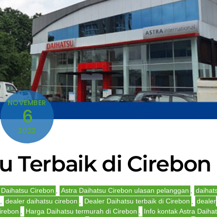
NOVEMBER
6
2023
u Terbaik di Cirebon
 Daihatsu Cirebon
,
Astra Daihatsu Cirebon ulasan pelanggan
,
daihat
,
dealer daihatsu cirebon
,
Dealer Daihatsu terbaik di Cirebon
,
dealer
irebon
,
Harga Daihatsu termurah di Cirebon
,
Info kontak Astra Daiha