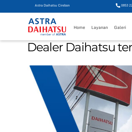
Astra Daihatsu Cirebon
0853 2
Skip
to
Home
Layanan
Galeri
content
Dealer Daihatsu ter