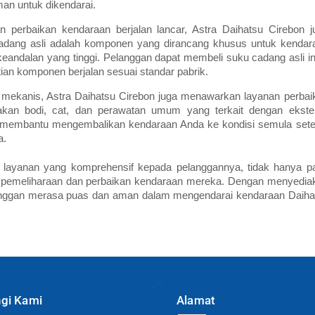
n untuk dikendarai.
perbaikan kendaraan berjalan lancar, Astra Daihatsu Cirebon j
adang asli adalah komponen yang dirancang khusus untuk kendar
keandalan yang tinggi. Pelanggan dapat membeli suku cadang asli ini
an komponen berjalan sesuai standar pabrik.
 mekanis, Astra Daihatsu Cirebon juga menawarkan layanan perbai
akan bodi, cat, dan perawatan umum yang terkait dengan ekster
an membantu mengembalikan kendaraan Anda ke kondisi semula sete
a.
 layanan yang komprehensif kepada pelanggannya, tidak hanya p
a pemeliharaan dan perbaikan kendaraan mereka. Dengan menyedia
langgan merasa puas dan aman dalam mengendarai kendaraan Daiha
Back
To
gi Kami
Alamat
Top