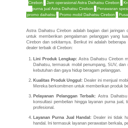
Cirebon
,
Jam operasional Astra Daihatsu Cirebon
,
Kr
purna jual Astra Daihatsu Cirebon
,
Penawaran spesi
promo daihatsu
,
Promo mobil Daihatsu Cirebon
,
Pusa
Astra Daihatsu Cirebon adalah bagian dari jaringan 
untuk memberikan pengalaman pelanggan yang luar b
Cirebon dan sekitarnya. Berikut ini adalah beberap
dealer terbaik di Cirebon:
Lini Produk Lengkap:
Astra Daihatsu Cirebon m
Daihatsu, termasuk mobil penumpang, SUV, dan 
kebutuhan dan gaya hidup beragam pelanggan.
Kualitas Produk Unggul:
Dealer ini menjual mobi
Mereka berkomitmen untuk memberikan produk berk
Pelayanan Pelanggan Terbaik:
Astra Daihatsu
konsultasi pembelian hingga layanan purna jual
profesional.
Layanan Purna Jual Handal:
Dealer ini tidak h
handal. Ini termasuk layanan perawatan berkala, p