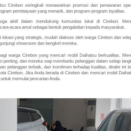
tsu Cirebon seringkali menawarkan promosi dan penawaran spes
rogram pembiayaan yang menarik, dan program-program loyalitas.
juga aktif dalam mendukung komunitas lokal di Cirebon. Mer
n acara-acara amal sebagai bentuk pengabdian kepada masyarakat.
 lokasi yang strategis, mudah diakses oleh warga Cirebon dan wila
gunjungi showroom dan bengkel mereka.
 bagi warga Cirebon yang mencari mobil Daihatsu berkualitas. Mer
i penting, dan mereka siap membantu pelanggan dalam setiap lang
nan pelanggan terbaik, dan komitmen terhadap kualitas, dealer ini te
kota Cirebon. Jika Anda berada di Cirebon dan mencari mobil Daihat
 untuk memulai pencarian Anda.