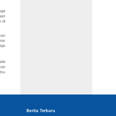
uga
aan
 di
kan
ior
lah
ada
kan
tsu
Berita Terbaru