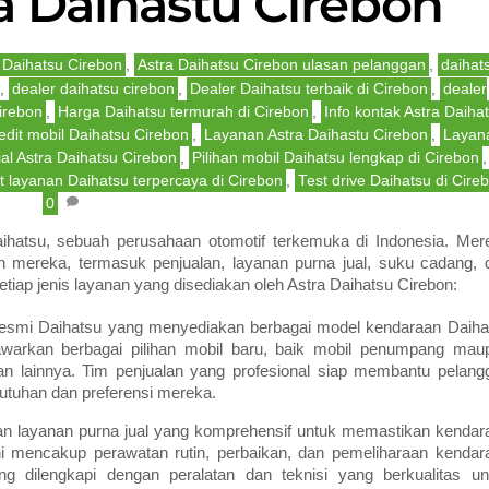
a Daihastu Cirebon
 Daihatsu Cirebon
,
Astra Daihatsu Cirebon ulasan pelanggan
,
daihat
,
dealer daihatsu cirebon
,
Dealer Daihatsu terbaik di Cirebon
,
dealer
irebon
,
Harga Daihatsu termurah di Cirebon
,
Info kontak Astra Daiha
edit mobil Daihatsu Cirebon
,
Layanan Astra Daihastu Cirebon
,
Layan
al Astra Daihatsu Cirebon
,
Pilihan mobil Daihatsu lengkap di Cirebon
,
t layanan Daihatsu terpercaya di Cirebon
,
Test drive Daihatsu di Cire
0
aihatsu, sebuah perusahaan otomotif terkemuka di Indonesia. Mer
n mereka, termasuk penjualan, layanan purna jual, suku cadang, 
setiap jenis layanan yang disediakan oleh Astra Daihatsu Cirebon:
r resmi Daihatsu yang menyediakan berbagai model kendaraan Daiha
awarkan berbagai pilihan mobil baru, baik mobil penumpang mau
 dan lainnya. Tim penjualan yang profesional siap membantu pelang
utuhan dan preferensi mereka.
an layanan purna jual yang komprehensif untuk memastikan kendar
ni mencakup perawatan rutin, perbaikan, dan pemeliharaan kendar
ng dilengkapi dengan peralatan dan teknisi yang berkualitas un