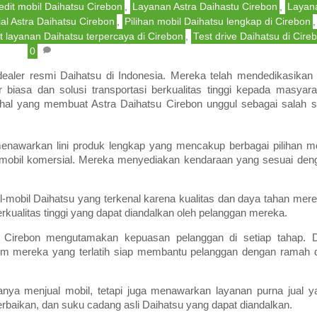
edit mobil Daihatsu Cirebon
,
Layanan Astra Daihastu Cirebon
,
Layan
al Astra Daihatsu Cirebon
,
Pilihan mobil Daihatsu lengkap di Cirebon
,
t layanan Daihatsu terpercaya di Cirebon
,
Test drive Daihatsu di Cire
0
dealer resmi Daihatsu di Indonesia. Mereka telah mendedikasikan d
iasa dan solusi transportasi berkualitas tinggi kepada masyara
a hal yang membuat Astra Daihatsu Cirebon unggul sebagai salah s
enawarkan lini produk lengkap yang mencakup berbagai pilihan mo
mobil komersial. Mereka menyediakan kendaraan yang sesuai den
l-mobil Daihatsu yang terkenal karena kualitas dan daya tahan mere
ualitas tinggi yang dapat diandalkan oleh pelanggan mereka.
 Cirebon mengutamakan kepuasan pelanggan di setiap tahap. D
, tim mereka yang terlatih siap membantu pelanggan dengan ramah 
anya menjual mobil, tetapi juga menawarkan layanan purna jual y
erbaikan, dan suku cadang asli Daihatsu yang dapat diandalkan.