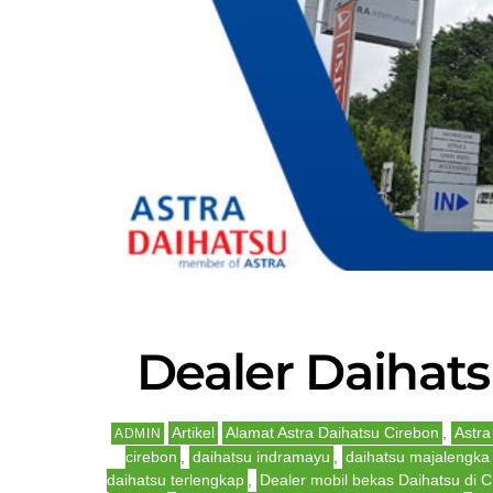
Dealer Daihats
Artikel
Alamat Astra Daihatsu Cirebon
,
Astra
ADMIN
cirebon
,
daihatsu indramayu
,
daihatsu majalengka
daihatsu terlengkap
,
Dealer mobil bekas Daihatsu di C