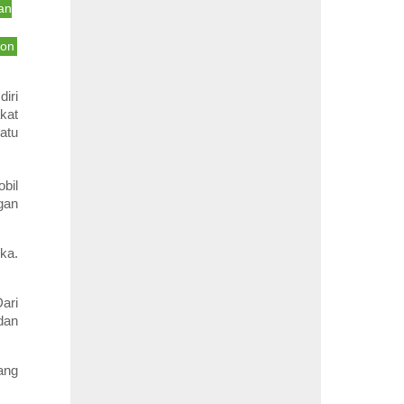
an
bon
iri
kat
atu
bil
gan
ka.
ari
dan
ang