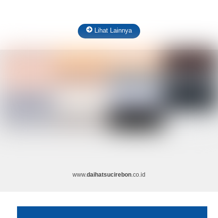
Lihat Lainnya
www.
daihatsucirebon
.co.id