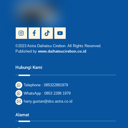
To
Top
Icon
Icon
Icon
Icon
label
label
label
label
©2023 Astra Daihatsu Cirebon. All Rights Reserved.
Published by
www.daihatsucirebon.co.id
Hubungi Kami
Telephone : 085322881979
WhatsApp : 0853 2288 1979
harry.gustan@dso.astra.co.id
Alamat