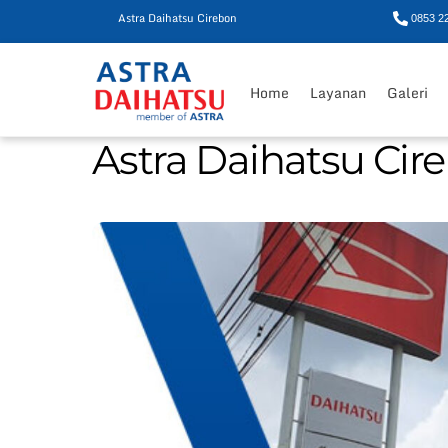
Astra Daihatsu Cirebon
0853 2
Skip
to
Home
Layanan
Galeri
content
Astra Daihatsu Cir