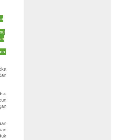
su
tsu
an
bon
eka
dan
tsu
pun
gan
aan
aan
tuk