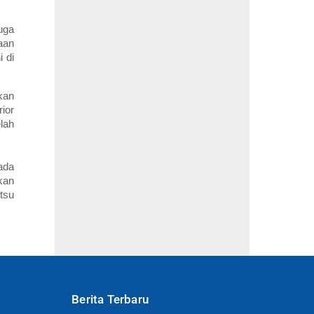
uga
aan
 di
kan
ior
lah
ada
kan
tsu
Berita Terbaru