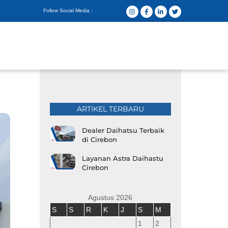
Follow Social Media :
ARTIKEL TERBARU
Dealer Daihatsu Terbaik
di Cirebon
Layanan Astra Daihastu
Cirebon
Agustus 2026
S
S
R
K
J
S
M
1
2