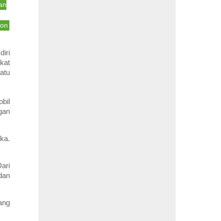
an
bon
iri
kat
atu
bil
gan
ka.
ari
dan
ang