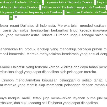
edit mobil Daihatsu Cirebon
,
Layanan Astra Daihastu Cirebon
,
Layan
al Astra Daihatsu Cirebon
,
Pilihan mobil Daihatsu lengkap di Cirebon
,
t layanan Daihatsu terpercaya di Cirebon
,
Test drive Daihatsu di Cire
0
dealer resmi Daihatsu di Indonesia. Mereka telah mendedikasikan d
iasa dan solusi transportasi berkualitas tinggi kepada masyara
a hal yang membuat Astra Daihatsu Cirebon unggul sebagai salah s
enawarkan lini produk lengkap yang mencakup berbagai pilihan mo
mobil komersial. Mereka menyediakan kendaraan yang sesuai den
l-mobil Daihatsu yang terkenal karena kualitas dan daya tahan mere
ualitas tinggi yang dapat diandalkan oleh pelanggan mereka.
 Cirebon mengutamakan kepuasan pelanggan di setiap tahap. D
, tim mereka yang terlatih siap membantu pelanggan dengan ramah 
anya menjual mobil, tetapi juga menawarkan layanan purna jual y
erbaikan, dan suku cadang asli Daihatsu yang dapat diandalkan.