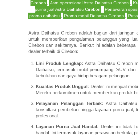
Cirebon
,
Jam operasional Astra Daihatsu Cirebon
,
Kr
purna jual Astra Daihatsu Cirebon
,
Penawaran spesi
promo daihatsu
,
Promo mobil Daihatsu Cirebon
,
Pusa
Astra Daihatsu Cirebon adalah bagian dari jaringan 
untuk memberikan pengalaman pelanggan yang luar b
Cirebon dan sekitarnya. Berikut ini adalah beberap
dealer terbaik di Cirebon:
Lini Produk Lengkap:
Astra Daihatsu Cirebon m
Daihatsu, termasuk mobil penumpang, SUV, dan 
kebutuhan dan gaya hidup beragam pelanggan.
Kualitas Produk Unggul:
Dealer ini menjual mobi
Mereka berkomitmen untuk memberikan produk berk
Pelayanan Pelanggan Terbaik:
Astra Daihatsu
konsultasi pembelian hingga layanan purna jual
profesional.
Layanan Purna Jual Handal:
Dealer ini tidak h
handal. Ini termasuk layanan perawatan berkala, p