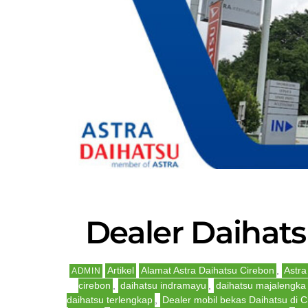
Dealer Daihats
Artikel
Alamat Astra Daihatsu Cirebon
,
Astra
ADMIN
cirebon
,
daihatsu indramayu
,
daihatsu majalengka
daihatsu terlengkap
,
Dealer mobil bekas Daihatsu di C