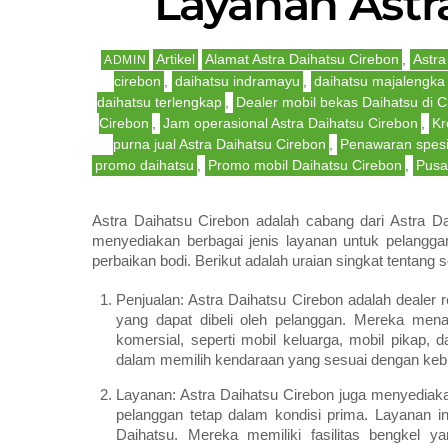
Layanan Astr
Artikel
Alamat Astra Daihatsu Cirebon
,
Astra
ADMIN
cirebon
,
daihatsu indramayu
,
daihatsu majalengka
daihatsu terlengkap
,
Dealer mobil bekas Daihatsu di C
Cirebon
,
Jam operasional Astra Daihatsu Cirebon
,
Kr
purna jual Astra Daihatsu Cirebon
,
Penawaran spesi
promo daihatsu
,
Promo mobil Daihatsu Cirebon
,
Pusa
Astra Daihatsu Cirebon adalah cabang dari Astra D
menyediakan berbagai jenis layanan untuk pelangga
perbaikan bodi. Berikut adalah uraian singkat tentang 
Penjualan: Astra Daihatsu Cirebon adalah deale
yang dapat dibeli oleh pelanggan. Mereka men
komersial, seperti mobil keluarga, mobil pikap,
dalam memilih kendaraan yang sesuai dengan keb
Layanan: Astra Daihatsu Cirebon juga menyediak
pelanggan tetap dalam kondisi prima. Layanan i
Daihatsu. Mereka memiliki fasilitas bengkel ya