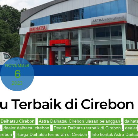
NOVEMBER
6
2023
u Terbaik di Cirebon
 Daihatsu Cirebon
,
Astra Daihatsu Cirebon ulasan pelanggan
,
daihat
,
dealer daihatsu cirebon
,
Dealer Daihatsu terbaik di Cirebon
,
dealer
irebon
,
Harga Daihatsu termurah di Cirebon
,
Info kontak Astra Daiha