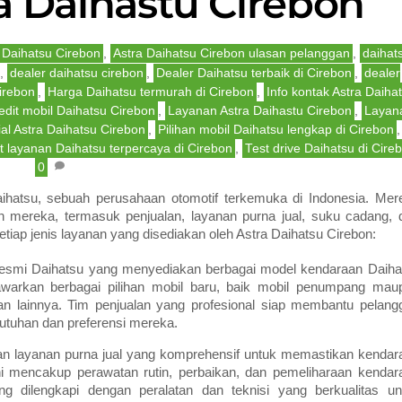
a Daihastu Cirebon
 Daihatsu Cirebon
,
Astra Daihatsu Cirebon ulasan pelanggan
,
daihat
,
dealer daihatsu cirebon
,
Dealer Daihatsu terbaik di Cirebon
,
dealer
irebon
,
Harga Daihatsu termurah di Cirebon
,
Info kontak Astra Daiha
edit mobil Daihatsu Cirebon
,
Layanan Astra Daihastu Cirebon
,
Layan
al Astra Daihatsu Cirebon
,
Pilihan mobil Daihatsu lengkap di Cirebon
,
t layanan Daihatsu terpercaya di Cirebon
,
Test drive Daihatsu di Cire
0
aihatsu, sebuah perusahaan otomotif terkemuka di Indonesia. Mer
n mereka, termasuk penjualan, layanan purna jual, suku cadang, 
setiap jenis layanan yang disediakan oleh Astra Daihatsu Cirebon:
r resmi Daihatsu yang menyediakan berbagai model kendaraan Daiha
awarkan berbagai pilihan mobil baru, baik mobil penumpang mau
 dan lainnya. Tim penjualan yang profesional siap membantu pelang
utuhan dan preferensi mereka.
an layanan purna jual yang komprehensif untuk memastikan kendar
ni mencakup perawatan rutin, perbaikan, dan pemeliharaan kendar
ng dilengkapi dengan peralatan dan teknisi yang berkualitas un