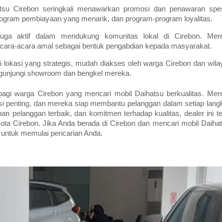
tsu Cirebon seringkali menawarkan promosi dan penawaran spes
rogram pembiayaan yang menarik, dan program-program loyalitas.
juga aktif dalam mendukung komunitas lokal di Cirebon. Mer
n acara-acara amal sebagai bentuk pengabdian kepada masyarakat.
 lokasi yang strategis, mudah diakses oleh warga Cirebon dan wila
gunjungi showroom dan bengkel mereka.
 bagi warga Cirebon yang mencari mobil Daihatsu berkualitas. Mer
i penting, dan mereka siap membantu pelanggan dalam setiap lang
nan pelanggan terbaik, dan komitmen terhadap kualitas, dealer ini te
kota Cirebon. Jika Anda berada di Cirebon dan mencari mobil Daihat
 untuk memulai pencarian Anda.