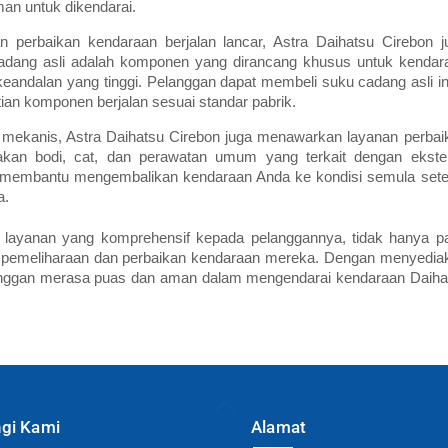
n untuk dikendarai.
perbaikan kendaraan berjalan lancar, Astra Daihatsu Cirebon j
adang asli adalah komponen yang dirancang khusus untuk kendar
keandalan yang tinggi. Pelanggan dapat membeli suku cadang asli ini
an komponen berjalan sesuai standar pabrik.
 mekanis, Astra Daihatsu Cirebon juga menawarkan layanan perbai
akan bodi, cat, dan perawatan umum yang terkait dengan ekster
an membantu mengembalikan kendaraan Anda ke kondisi semula sete
a.
 layanan yang komprehensif kepada pelanggannya, tidak hanya p
a pemeliharaan dan perbaikan kendaraan mereka. Dengan menyedia
langgan merasa puas dan aman dalam mengendarai kendaraan Daiha
Back
To
gi Kami
Alamat
Top