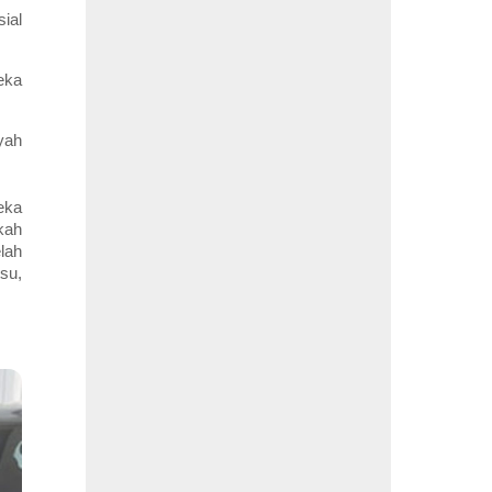
ial
eka
yah
eka
kah
lah
su,