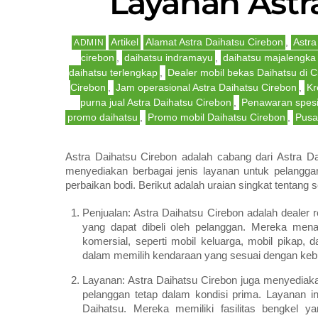
Layanan Astr
Artikel
Alamat Astra Daihatsu Cirebon
,
Astra
ADMIN
cirebon
,
daihatsu indramayu
,
daihatsu majalengka
daihatsu terlengkap
,
Dealer mobil bekas Daihatsu di C
Cirebon
,
Jam operasional Astra Daihatsu Cirebon
,
Kr
purna jual Astra Daihatsu Cirebon
,
Penawaran spesi
promo daihatsu
,
Promo mobil Daihatsu Cirebon
,
Pusa
Astra Daihatsu Cirebon adalah cabang dari Astra D
menyediakan berbagai jenis layanan untuk pelangga
perbaikan bodi. Berikut adalah uraian singkat tentang 
Penjualan: Astra Daihatsu Cirebon adalah deale
yang dapat dibeli oleh pelanggan. Mereka men
komersial, seperti mobil keluarga, mobil pikap,
dalam memilih kendaraan yang sesuai dengan keb
Layanan: Astra Daihatsu Cirebon juga menyediak
pelanggan tetap dalam kondisi prima. Layanan i
Daihatsu. Mereka memiliki fasilitas bengkel ya