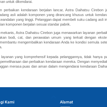
n untuk dikendarai.
perbaikan kendaraan berjalan lancar, Astra Daihatsu Cirebon j
adang asli adalah komponen yang dirancang khusus untuk kendar
keandalan yang tinggi. Pelanggan dapat membeli suku cadang asli ini
an komponen berjalan sesuai standar pabrik.
 mekanis, Astra Daihatsu Cirebon juga menawarkan layanan perbai
akan bodi, cat, dan perawatan umum yang terkait dengan ekster
an membantu mengembalikan kendaraan Anda ke kondisi semula sete
a.
 layanan yang komprehensif kepada pelanggannya, tidak hanya p
a pemeliharaan dan perbaikan kendaraan mereka. Dengan menyedia
langgan merasa puas dan aman dalam mengendarai kendaraan Daiha
Back
To
gi Kami
Alamat
Top