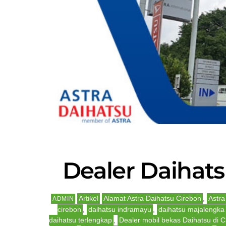
Dealer Daihats
Artikel
Alamat Astra Daihatsu Cirebon
,
Astra
ADMIN
cirebon
,
daihatsu indramayu
,
daihatsu majalengka
daihatsu terlengkap
,
Dealer mobil bekas Daihatsu di C