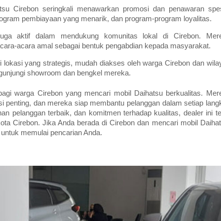
tsu Cirebon seringkali menawarkan promosi dan penawaran spes
rogram pembiayaan yang menarik, dan program-program loyalitas.
juga aktif dalam mendukung komunitas lokal di Cirebon. Mer
n acara-acara amal sebagai bentuk pengabdian kepada masyarakat.
 lokasi yang strategis, mudah diakses oleh warga Cirebon dan wila
gunjungi showroom dan bengkel mereka.
 bagi warga Cirebon yang mencari mobil Daihatsu berkualitas. Mer
i penting, dan mereka siap membantu pelanggan dalam setiap lang
nan pelanggan terbaik, dan komitmen terhadap kualitas, dealer ini te
kota Cirebon. Jika Anda berada di Cirebon dan mencari mobil Daihat
 untuk memulai pencarian Anda.