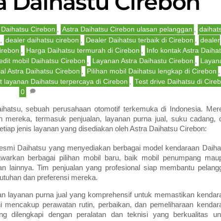
a Daihastu Cirebon
 Daihatsu Cirebon
,
Astra Daihatsu Cirebon ulasan pelanggan
,
daihat
,
dealer daihatsu cirebon
,
Dealer Daihatsu terbaik di Cirebon
,
dealer
irebon
,
Harga Daihatsu termurah di Cirebon
,
Info kontak Astra Daiha
edit mobil Daihatsu Cirebon
,
Layanan Astra Daihastu Cirebon
,
Layan
al Astra Daihatsu Cirebon
,
Pilihan mobil Daihatsu lengkap di Cirebon
,
t layanan Daihatsu terpercaya di Cirebon
,
Test drive Daihatsu di Cire
0
aihatsu, sebuah perusahaan otomotif terkemuka di Indonesia. Mer
n mereka, termasuk penjualan, layanan purna jual, suku cadang, 
setiap jenis layanan yang disediakan oleh Astra Daihatsu Cirebon:
r resmi Daihatsu yang menyediakan berbagai model kendaraan Daiha
awarkan berbagai pilihan mobil baru, baik mobil penumpang mau
 dan lainnya. Tim penjualan yang profesional siap membantu pelang
utuhan dan preferensi mereka.
an layanan purna jual yang komprehensif untuk memastikan kendar
ni mencakup perawatan rutin, perbaikan, dan pemeliharaan kendar
ng dilengkapi dengan peralatan dan teknisi yang berkualitas un