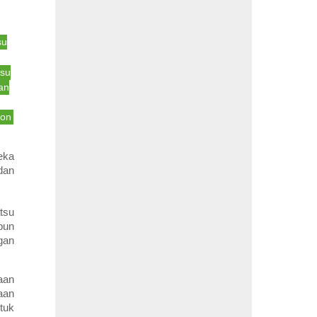
su
tsu
an
bon
eka
dan
tsu
pun
gan
aan
aan
tuk