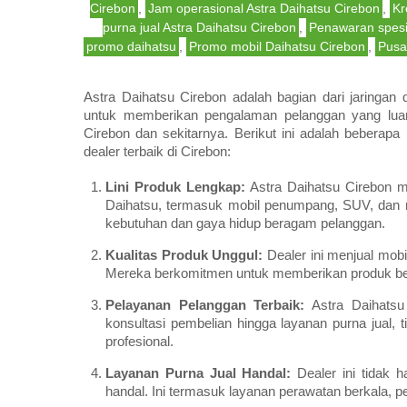
Cirebon
,
Jam operasional Astra Daihatsu Cirebon
,
Kr
purna jual Astra Daihatsu Cirebon
,
Penawaran spesi
promo daihatsu
,
Promo mobil Daihatsu Cirebon
,
Pusa
Astra Daihatsu Cirebon adalah bagian dari jaringan 
untuk memberikan pengalaman pelanggan yang luar b
Cirebon dan sekitarnya. Berikut ini adalah beberap
dealer terbaik di Cirebon:
Lini Produk Lengkap:
Astra Daihatsu Cirebon m
Daihatsu, termasuk mobil penumpang, SUV, dan 
kebutuhan dan gaya hidup beragam pelanggan.
Kualitas Produk Unggul:
Dealer ini menjual mobi
Mereka berkomitmen untuk memberikan produk berk
Pelayanan Pelanggan Terbaik:
Astra Daihatsu
konsultasi pembelian hingga layanan purna jual
profesional.
Layanan Purna Jual Handal:
Dealer ini tidak h
handal. Ini termasuk layanan perawatan berkala, p