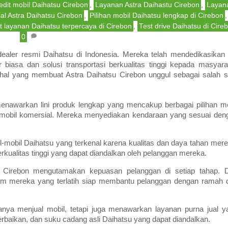
edit mobil Daihatsu Cirebon
,
Layanan Astra Daihastu Cirebon
,
Layan
al Astra Daihatsu Cirebon
,
Pilihan mobil Daihatsu lengkap di Cirebon
,
t layanan Daihatsu terpercaya di Cirebon
,
Test drive Daihatsu di Cire
0
dealer resmi Daihatsu di Indonesia. Mereka telah mendedikasikan d
iasa dan solusi transportasi berkualitas tinggi kepada masyara
a hal yang membuat Astra Daihatsu Cirebon unggul sebagai salah s
enawarkan lini produk lengkap yang mencakup berbagai pilihan mo
mobil komersial. Mereka menyediakan kendaraan yang sesuai den
l-mobil Daihatsu yang terkenal karena kualitas dan daya tahan mere
ualitas tinggi yang dapat diandalkan oleh pelanggan mereka.
 Cirebon mengutamakan kepuasan pelanggan di setiap tahap. D
, tim mereka yang terlatih siap membantu pelanggan dengan ramah 
anya menjual mobil, tetapi juga menawarkan layanan purna jual y
erbaikan, dan suku cadang asli Daihatsu yang dapat diandalkan.