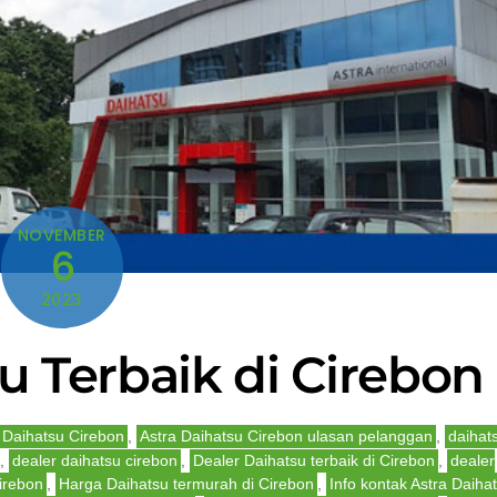
NOVEMBER
6
2023
u Terbaik di Cirebon
 Daihatsu Cirebon
,
Astra Daihatsu Cirebon ulasan pelanggan
,
daihat
,
dealer daihatsu cirebon
,
Dealer Daihatsu terbaik di Cirebon
,
dealer
irebon
,
Harga Daihatsu termurah di Cirebon
,
Info kontak Astra Daiha