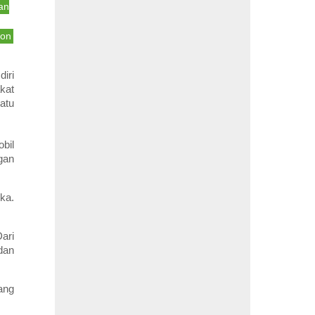
an
bon
iri
kat
atu
bil
gan
ka.
ari
dan
ang