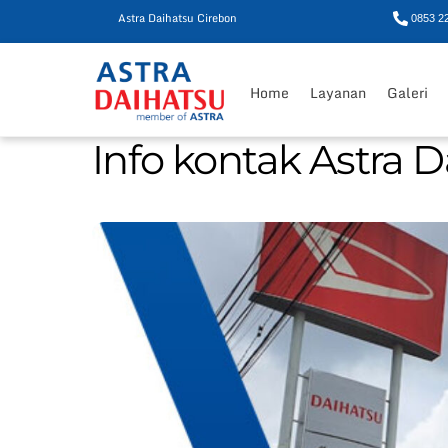
Astra Daihatsu Cirebon
0853 2
Skip
to
Home
Layanan
Galeri
content
Info kontak Astra 