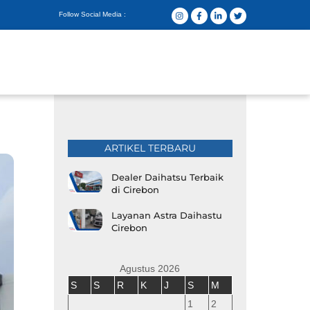
Follow Social Media :
ARTIKEL TERBARU
Dealer Daihatsu Terbaik
di Cirebon
Layanan Astra Daihastu
Cirebon
Agustus 2026
S
S
R
K
J
S
M
1
2