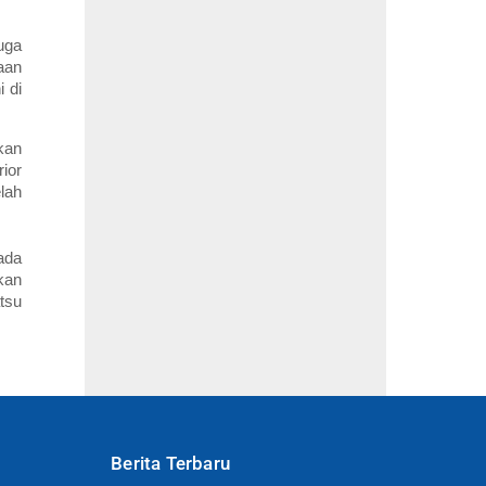
uga
aan
 di
kan
ior
lah
ada
kan
tsu
Berita Terbaru