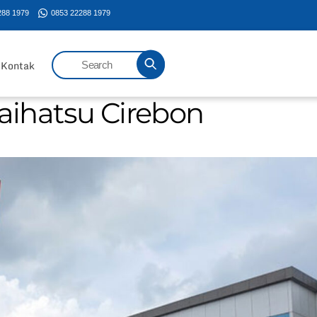
288 1979
0853 22288 1979
Kontak
Daihatsu Cirebon