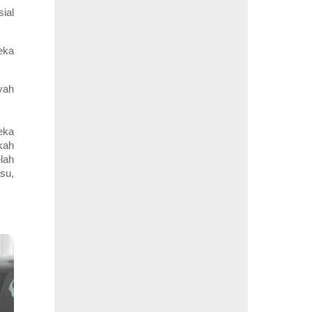
ial
eka
yah
eka
kah
lah
su,